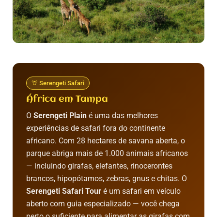
🦒 Serengeti Safari
África em Tampa
O
Serengeti Plain
é uma das melhores
experiências de safari fora do continente
africano. Com 28 hectares de savana aberta, o
parque abriga mais de 1.000 animais africanos
— incluindo girafas, elefantes, rinocerontes
brancos, hipopótamos, zebras, gnus e chitas. O
Serengeti Safari Tour
é um safari em veículo
aberto com guia especializado — você chega
perto o suficiente para alimentar as girafas com