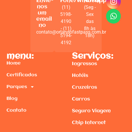
Envie-
Fone/WhatsApp
Horário
nos
(11)
(Seg -
um
5198-
Sex
email
4190
das
no
- (11)
8h às
contato@orlandofastpass.com.br
5194-
18h)
4192
menu:
Serviços:
Home
Ingressos
Certificados
Hotéis
Parques
Cruzeiros
Blog
Carros
Contato
Seguro Viagem
Chip Internet