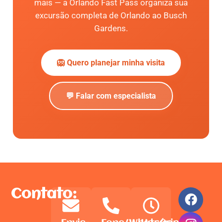
mais — a Orlando Fast Pass organiza sua
excursão completa de Orlando ao Busch
Gardens.
🦁 Quero planejar minha visita
💬 Falar com especialista
Contato: