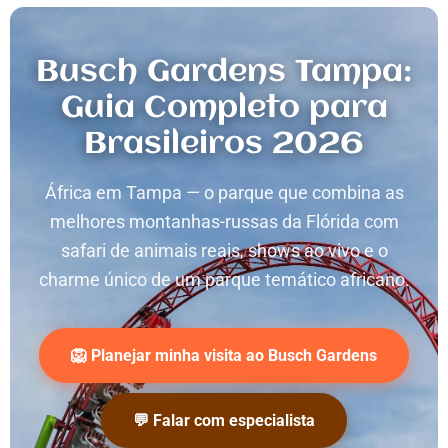
Busch Gardens Tampa:
Guia Completo para
Brasileiros 2026
África em Tampa — o parque que combina as
melhores montanhas-russas da Flórida com
safari de animais reais, shows ao vivo e o
charme único de um parque temático africano.
🦁 Planejar minha visita ao Busch Gardens
💬 Falar com especialista