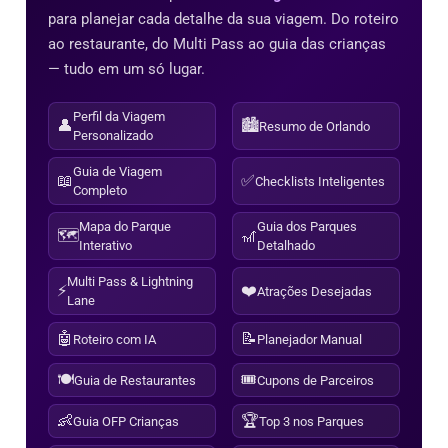
para planejar cada detalhe da sua viagem. Do roteiro
ao restaurante, do Multi Pass ao guia das crianças
— tudo em um só lugar.
Perfil da Viagem
👤
🏙️
Resumo de Orlando
Personalizado
Guia de Viagem
📖
✅
Checklists Inteligentes
Completo
Mapa do Parque
Guia dos Parques
🗺️
🎢
Interativo
Detalhado
Multi Pass & Lightning
⚡
❤️
Atrações Desejadas
Lane
🤖
📝
Roteiro com IA
Planejador Manual
🍽️
🎟️
Guia de Restaurantes
Cupons de Parceiros
👶
🏆
Guia OFP Crianças
Top 3 nos Parques