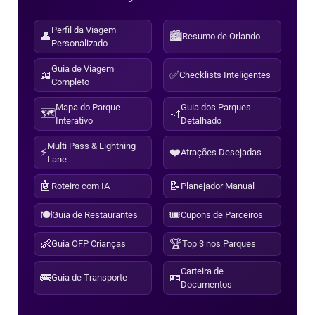
Perfil da Viagem
👤
🏙️
Resumo de Orlando
Personalizado
Guia de Viagem
📖
✅
Checklists Inteligentes
Completo
Mapa do Parque
Guia dos Parques
🗺️
🎢
Interativo
Detalhado
Multi Pass & Lightning
⚡
❤️
Atrações Desejadas
Lane
🤖
📝
Roteiro com IA
Planejador Manual
🍽️
🎟️
Guia de Restaurantes
Cupons de Parceiros
👶
🏆
Guia OFP Crianças
Top 3 nos Parques
Carteira de
🚌
🪪
Guia de Transporte
Documentos