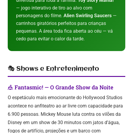
divertida para toda a família.
Toy Story Mania!
— jogo interativo de tiro ao alvo com
personagens do filme.
Alien Swirling Saucers
—
carrinhos giratórios perfeitos para crianças
pequenas. A área toda fica aberta ao céu — vá
cedo para evitar o calor da tarde.
🎭 Shows e Entretenimento
🎪 Fantasmic! — O Grande Show da Noite
O espetáculo mais emocionante do Hollywood Studios
acontece no anfiteatro ao ar livre com capacidade para
6.900 pessoas. Mickey Mouse luta contra os vilões da
Disney em um show de 30 minutos com jatos d’água,
fogos de artifício, projeções e um barco com