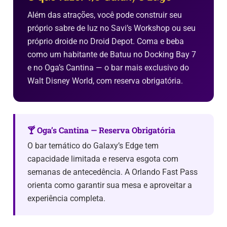
Além das atrações, você pode construir seu
próprio sabre de luz no Savi’s Workshop ou seu
próprio droide no Droid Depot. Coma e beba
como um habitante de Batuu no Docking Bay 7
e no Oga’s Cantina — o bar mais exclusivo do
Walt Disney World, com reserva obrigatória.
🍸 Oga’s Cantina — Reserva Obrigatória
O bar temático do Galaxy’s Edge tem
capacidade limitada e reserva esgota com
semanas de antecedência. A Orlando Fast Pass
orienta como garantir sua mesa e aproveitar a
experiência completa.