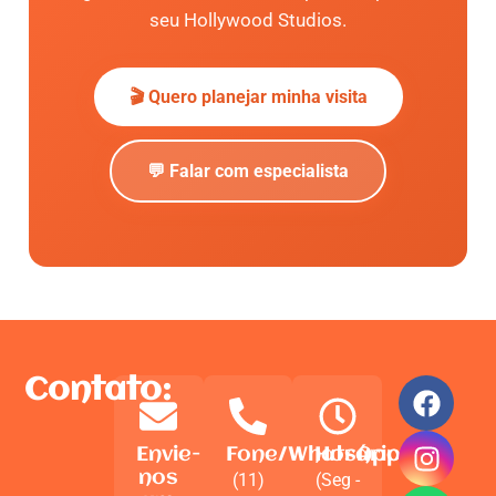
seu Hollywood Studios.
🎬 Quero planejar minha visita
💬 Falar com especialista
Contato:
Envie-
Fone/WhatsApp
Horário
nos
(11)
(Seg -