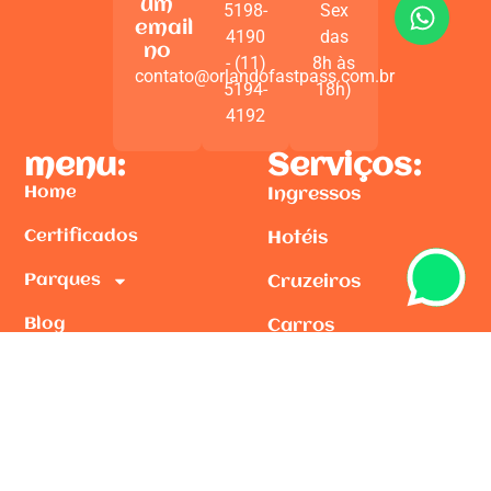
um
5198-
Sex
email
4190
das
no
- (11)
8h às
contato@orlandofastpass.com.br
5194-
18h)
4192
menu:
Serviços:
Home
Ingressos
Certificados
Hotéis
Parques
Cruzeiros
Blog
Carros
Contato
Seguro Viagem
Chip Internet
Guiamento