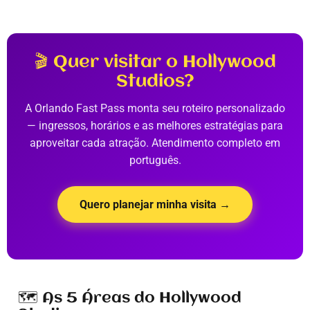
🎬 Quer visitar o Hollywood
Studios?
A Orlando Fast Pass monta seu roteiro personalizado
— ingressos, horários e as melhores estratégias para
aproveitar cada atração. Atendimento completo em
português.
Quero planejar minha visita →
🗺️ As 5 Áreas do Hollywood