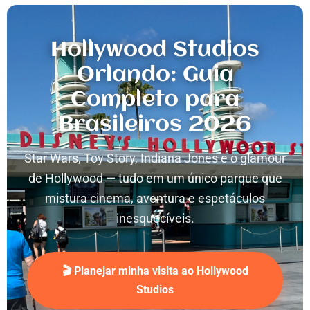
Hollywood Studios
Orlando: Guia
Completo para
Brasileiros 2026
Star Wars, Toy Story, Indiana Jones e o glamour
de Hollywood — tudo em um único parque que
mistura cinema, aventura e espetáculos
inesquecíveis.
🎬 Planejar minha visita ao Hollywood
Studios