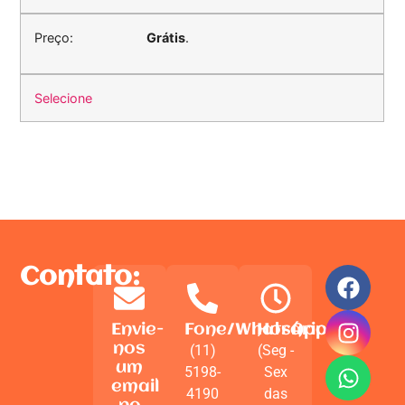
Grátis
.
Selecione
Contato:
Envie-
Fone/WhatsApp
Horário
nos
(11)
(Seg -
um
5198-
Sex
email
4190
das