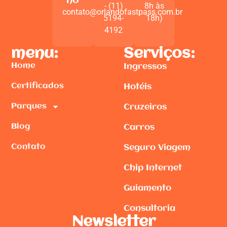
no
- (11)
8h às
contato@orlandofastpass.com.br
5194-
18h)
4192
menu:
Serviços:
Home
Ingressos
Certificados
Hotéis
Parques
Cruzeiros
Blog
Carros
Contato
Seguro Viagem
Chip Internet
Guiamento
Consultoria
Newsletter