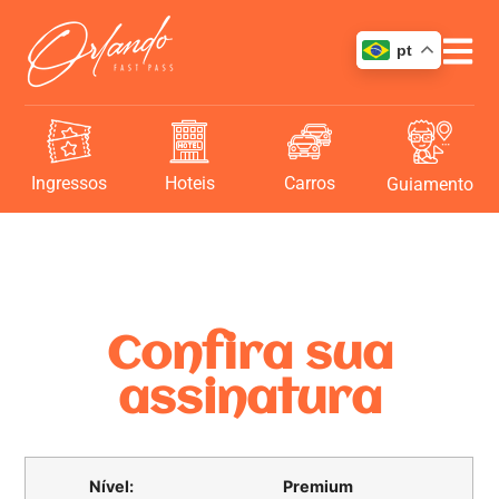
pt
Ingressos
Hoteis
Carros
Guiamento
Confira sua
assinatura
Premium