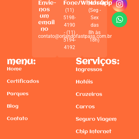
Envie-
Fone/WhatsApp
Horário
nos
(11)
(Seg -
um
5198-
Sex
email
4190
das
no
- (11)
8h às
contato@orlandofastpass.com.br
5194-
18h)
4192
menu:
Serviços:
Home
Ingressos
Certificados
Hotéis
Parques
Cruzeiros
Blog
Carros
Contato
Seguro Viagem
Chip Internet